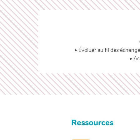
• Évoluer au fil des échang
• Ac
Ressources