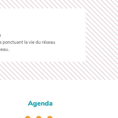
u
s ponctuant la vie du réseau
seau.
Agenda