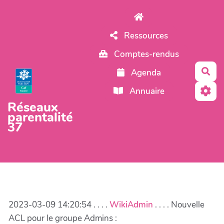
Aller au contenu principal
Ressources
Comptes-rendus
Rec
Agenda
Annuaire
Réseaux
parentalité
37
2023-03-09 14:20:54 . . . .
WikiAdmin
. . . . Nouvelle
ACL pour le groupe Admins :