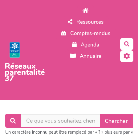
Aller au contenu principal
Ressources
Comptes-rendus
Rec
Agenda
Annuaire
Réseaux
parentalité
37
Un caractère inconnu peut être remplacé par « ? » plusieurs par «