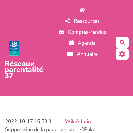
Aller au contenu principal
Ressources
Comptes-rendus
Rec
Agenda
Annuaire
Réseaux
parentalité
37
2022-10-17 15:53:31 . . . .
WikiAdmin
. . . .
Suppression de la page ->Histoire2Poker