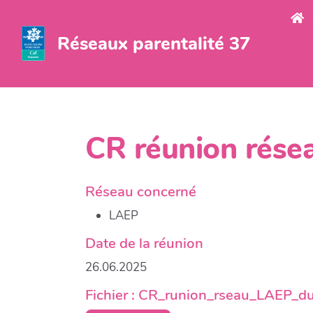
Aller au contenu principal
Réseaux parentalité 37
CR réunion rés
Réseau concerné
LAEP
Date de la réunion
26.06.2025
Fichier : CR_runion_rseau_LAEP_