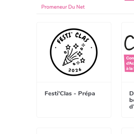
Promeneur Du Net
Festi'Clas - Prépa
D
b
d