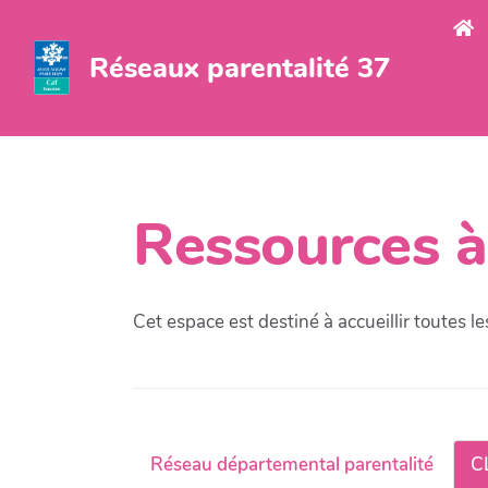
Aller au contenu principal
Réseaux parentalité 37
Ressources à
Cet espace est destiné à accueillir toutes l
Réseau départemental parentalité
C