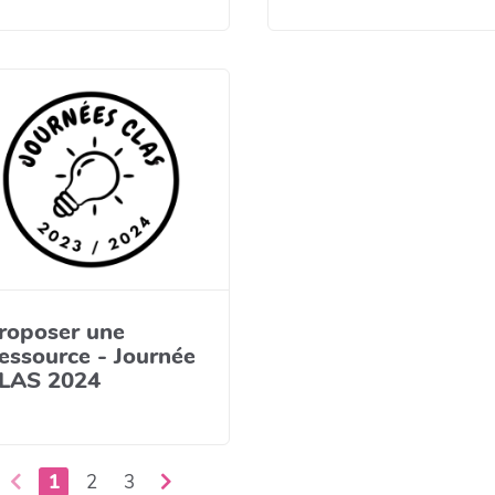
roposer une
essource - Journée
LAS 2024
1
2
3