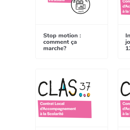
Stop motion :
I
comment ça
j
marche?
1