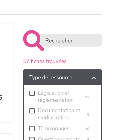
57
fiches trouvées
Type de ressource
Législation et
5
12
réglementation
Documentation et
8
médias utiles
Témoignages
10
Questionnements
5