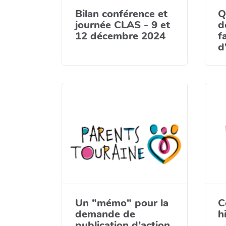
Bilan conférence et
Q
journée CLAS - 9 et
d
12 décembre 2024
f
d
Un "mémo" pour la
C
demande de
h
publication d’action