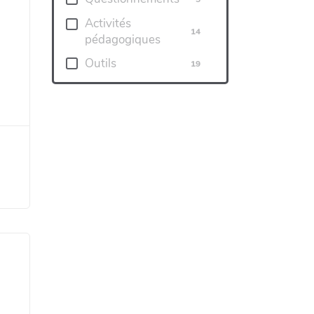
Activités
14
pédagogiques
Outils
19